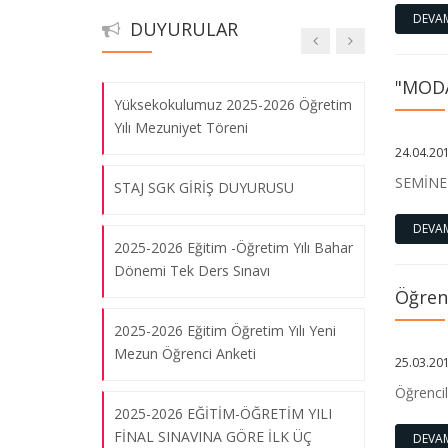
DEVA
Kullanım Durumunun Analizi Anket
DUYURULAR
Çalışması
"MOD
Yüksekokulumuz 2025-2026 Öğretim
Yılı Mezuniyet Töreni
24.04.20
SEMİNE
STAJ SGK GİRİŞ DUYURUSU
DEVA
2025-2026 Eğitim -Öğretim Yılı Bahar
Dönemi Tek Ders Sınavı
Öğrenc
2025-2026 Eğitim Öğretim Yılı Yeni
Mezun Öğrenci Anketi
25.03.20
Öğrencil
2025-2026 EĞİTİM-ÖĞRETİM YILI
FİNAL SINAVINA GÖRE İLK ÜÇ
DEVA