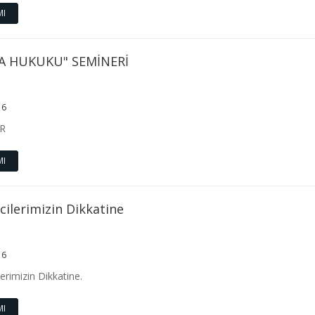
MI
A HUKUKU" SEMİNERİ
16
R
MI
ilerimizin Dikkatine
16
erimizin Dikkatine.
MI