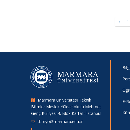
Üniversite Öğrencilerinde Fiziksel
Aktivite Düzeyi Ve Anksiyete: Aktif Ve
İnaktif Öğrenciler Arasındaki
‹
1
Farklılıklar Anket Çalışması
Üniversite Öğrencileri Arasında
Depresyon Düzeylerinin Beck
Depresyon Envanteri ile
Değerlendirilmesi ve Antidepresan
Bil
Kullanım Durumunun Analizi Anket
Çalışması
Per
Öğr
Yüksekokulumuz 2025-2026 Öğretim
Yılı Mezuniyet Töreni
Marmara Üniversitesi Teknik
E-R
Bilimler Meslek Yüksekokulu Mehmet
Küt
Genç Külliyesi 4. Blok Kartal - İstanbul
STAJ SGK GİRİŞ DUYURUSU
tbmyo@marmara.edu.tr