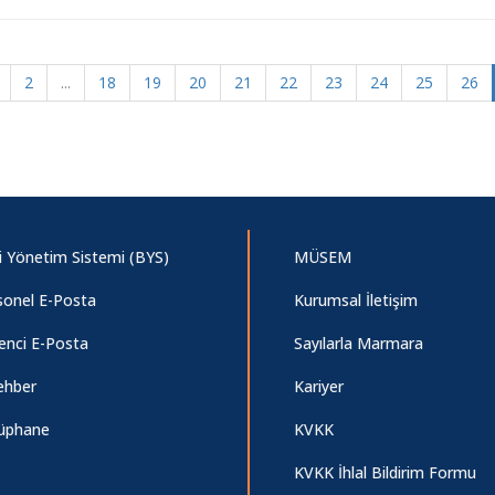
2
...
18
19
20
21
22
23
24
25
26
gi Yönetim Sistemi (BYS)
MÜSEM
sonel E-Posta
Kurumsal İletişim
enci E-Posta
Sayılarla Marmara
ehber
Kariyer
üphane
KVKK
KVKK İhlal Bildirim Formu