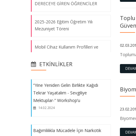
“Yine Yeniden Gelin Birlikte Kağıdı
DERECEYE GİREN ÖĞRENCİLER
Tekrar Yaşatalım - Sevgiliye
Toplu
Mektuplar-” Workshop’u
2025-2026 Eğitim Öğretim Yılı
Güvenl
14.02.2024
Mezuniyet Töreni
02.03.20
Mobil Cihaz Kullanım Profilleri ve
Bağımlılıkla Mücadele İçin Narkotik
Depolama Doluluk Oranları
Topluma
Konulu Gençlik Modülü Eğitimi
Araştırması
15.10.2023
ETKINLIKLER
DEVA
2025-2026 Öğretim Yılı “YAZ OKULU
“Yine Yeniden Gelin Birlikte Kağıdı
Hakkında Duyuru
Biyome
Tekrar Yaşatalım - Sevgiliye
Mektuplar-” Workshop’u
Yaz Okulunu Başka Bir Üniversite
14.02.2024
23.02.20
veya Birimden Alma
Biyomedi
Gençlik Bilgilendirme Servisi
Bağımlılıkla Mücadele İçin Narkotik
DEVA