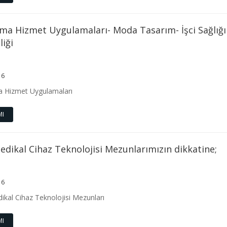
ma Hizmet Uygulamaları- Moda Tasarım- İşci Sağlığı 
iği
16
 Hizmet Uygulamaları
MI
dikal Cihaz Teknolojisi Mezunlarımızın dikkatine;
16
kal Cihaz Teknolojisi Mezunları
MI