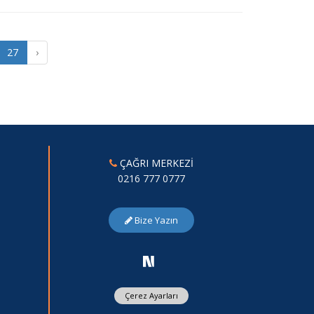
27
›
ÇAĞRI MERKEZİ
0216 777 0777
Bize Yazın
Çerez Ayarları