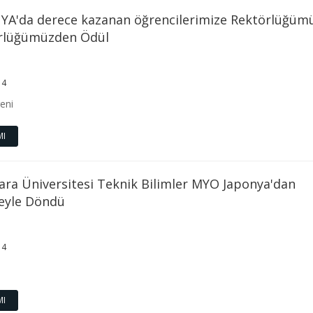
YA'da derece kazanan öğrencilerimize Rektörlüğüm
lüğümüzden Ödül
14
eni
MI
ra Üniversitesi Teknik Bilimler MYO Japonya'dan
eyle Döndü
14
MI