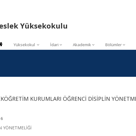
Meslek Yüksekokulu
Yüksekokul
İdari
Akademik
Bölümler
KÖĞRETİM KURUMLARI ÖĞRENCİ DİSİPLİN YÖNETME
16
İN YÖNETMELİĞİ