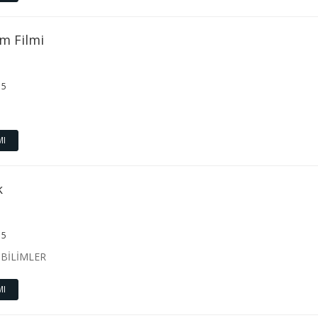
m Filmi
15
MI
k
15
 BİLİMLER
MI