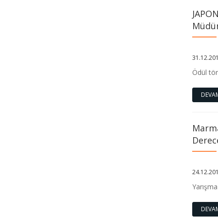
JAPON
42 Türkiye 2026 Yılı Havuz Eğitimi ve
Müdür
Ana Eğitim Programı Başvuru
Duyurusu Hakkında
31.12.20
11. Ulusal Havacılık ve Uzay
Ödül tör
Konferansı (UHUK 2026) "Geleceğin
Havacılık ve Uzay Teknolojileri”
DEVA
Deprem Sonrasında Bilimsel Söylem
Marma
ve Güven Algısı: Kuşaklararası
Derec
İletişimsel Bir Değerlendirme Anketi
24.12.20
Spor Yapan ve Yapmayan Bireylerin
Öfke Kontrol Düzeylerinin
Yarışma
Karşılaştırılması Anket Çalışması
DEVA