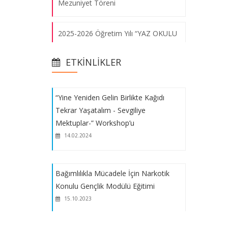
Mezuniyet Töreni
2025-2026 Öğretim Yılı “YAZ OKULU
Bağımlılıkla Mücadele İçin Narkotik
Hakkında Duyuru
Konulu Gençlik Modülü Eğitimi
15.10.2023
ETKINLIKLER
Yaz Okulunu Başka Bir Üniversite
veya Birimden Alma
“Yine Yeniden Gelin Birlikte Kağıdı
Tekrar Yaşatalım - Sevgiliye
Gençlik Bilgilendirme Servisi
Mektuplar-” Workshop’u
14.02.2024
2025-2026 Eğitim Öğretim Yıllı Yaz
Stajı Başvuru Süresinin Uzatımı
Bağımlılıkla Mücadele İçin Narkotik
Konulu Gençlik Modülü Eğitimi
2025-2026 Eğitim Öğretim Yılı Yaz
15.10.2023
Stajı Uygulaması Hakında Duyuru