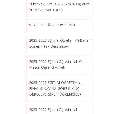
Yüksekokulumuz 2025-2026 Öğretim
Yılı Mezuniyet Töreni
STAJ SGK GİRİŞ DUYURUSU
2025-2026 Eğitim -Öğretim Yılı Bahar
Dönemi Tek Ders Sınavı
2025-2026 Eğitim Öğretim Yılı Yeni
Mezun Öğrenci Anketi
2025-2026 EĞİTİM-ÖĞRETİM YILI
FİNAL SINAVINA GÖRE İLK ÜÇ
“Yine Yeniden Gelin Birlikte Kağıdı
DERECEYE GİREN ÖĞRENCİLER
Tekrar Yaşatalım - Sevgiliye
Mektuplar-” Workshop’u
2025-2026 Eğitim Öğretim Yılı
14.02.2024