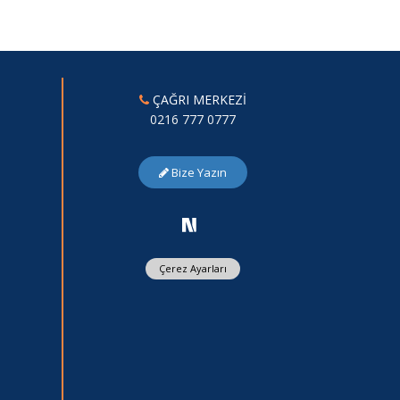
ÇAĞRI MERKEZİ
0216 777 0777
Bize Yazın
Çerez Ayarları