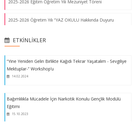
2025-2026 Eğitim Öğretim Yılı Mezuniyet Töreni
14.02.2024
2025-2026 Öğretim Yılı “YAZ OKULU Hakkında Duyuru
Bağımlılıkla Mücadele İçin Narkotik Konulu Gençlik Modülü
Eğitimi
Yaz Okulunu Başka Bir Üniversite veya Birimden Alma
15.10.2023
ETKINLIKLER
Gençlik Bilgilendirme Servisi
“Yine Yeniden Gelin Birlikte Kağıdı Tekrar Yaşatalım - Sevgiliye
Mektuplar-” Workshop’u
2025-2026 Eğitim Öğretim Yıllı Yaz Stajı Başvuru Süresinin
14.02.2024
Uzatımı
Bağımlılıkla Mücadele İçin Narkotik Konulu Gençlik Modülü
2025-2026 Eğitim Öğretim Yılı Yaz Stajı Uygulaması Hakında
Eğitimi
Duyuru
15.10.2023
Üniversitemizde kalite güvencesi süreçlerinin güçlendirilmesi,
paydaş görüşlerinin karar alma süreçlerine yansıtılması ve