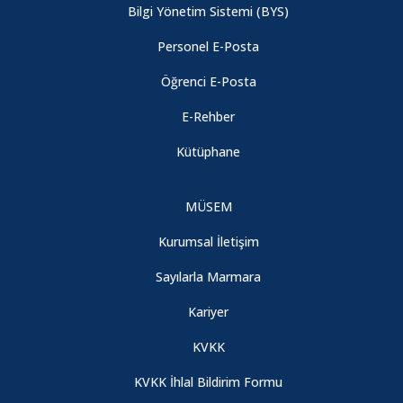
Bilgi Yönetim Sistemi (BYS)
Personel E-Posta
Üniversite Öğrencilerinde Fiziksel Aktivite Düzeyi Ve Anksiyete:
Aktif Ve İnaktif Öğrenciler Arasındaki Farklılıklar Anket
Öğrenci E-Posta
Çalışması
E-Rehber
Üniversite Öğrencileri Arasında Depresyon Düzeylerinin Beck
Kütüphane
Depresyon Envanteri ile Değerlendirilmesi ve Antidepresan
Kullanım Durumunun Analizi Anket Çalışması
MÜSEM
Kurumsal İletişim
ZORUNLU ORTAK KÜLTÜR DERSLERİNE AİT SINAV DERSLİK
LİSTESİ
Sayılarla Marmara
Kariyer
Yüksekokulumuz 2025-2026 Öğretim Yılı Mezuniyet Töreni
KVKK
STAJ SGK GİRİŞ DUYURUSU
KVKK İhlal Bildirim Formu