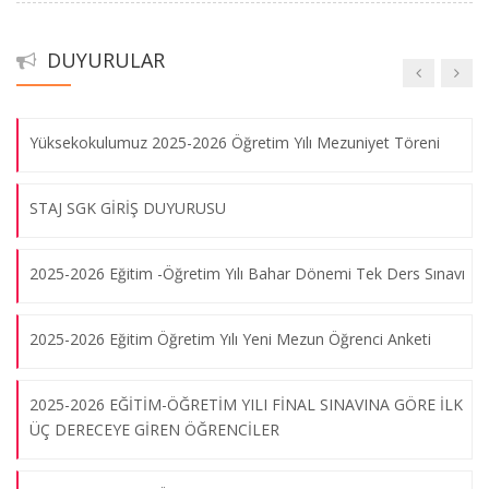
ZORUNLU ORTAK KÜLTÜR DERSLERİNE AİT SINAV DERSLİK
DUYURULAR
LİSTESİ
Yüksekokulumuz 2025-2026 Öğretim Yılı Mezuniyet Töreni
STAJ SGK GİRİŞ DUYURUSU
2025-2026 Eğitim -Öğretim Yılı Bahar Dönemi Tek Ders Sınavı
2025-2026 Eğitim Öğretim Yılı Yeni Mezun Öğrenci Anketi
2025-2026 EĞİTİM-ÖĞRETİM YILI FİNAL SINAVINA GÖRE İLK
ÜÇ DERECEYE GİREN ÖĞRENCİLER
“Yine Yeniden Gelin Birlikte Kağıdı Tekrar Yaşatalım - Sevgiliye
Mektuplar-” Workshop’u