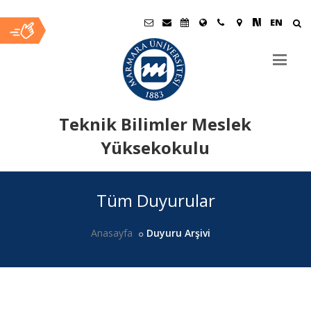
EN
Teknik Bilimler Meslek
Yüksekokulu
Ana
Tüm Duyurular
İçerik
Anasayfa
Duyuru Arşivi